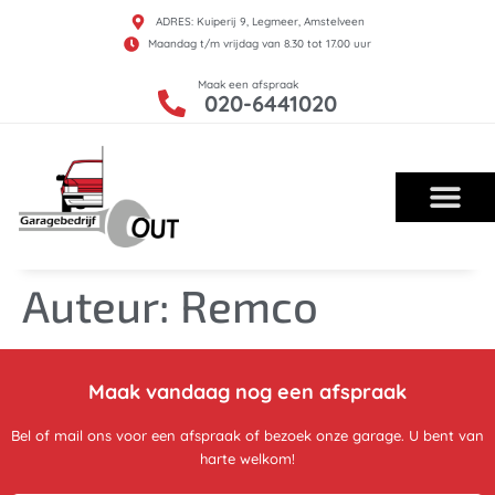
ADRES: Kuiperij 9, Legmeer, Amstelveen
Maandag t/m vrijdag van 8.30 tot 17.00 uur
Maak een afspraak
020-6441020
Auteur:
Remco
Maak vandaag nog een afspraak
Bel of mail ons voor een afspraak of bezoek onze garage. U bent van
harte welkom!